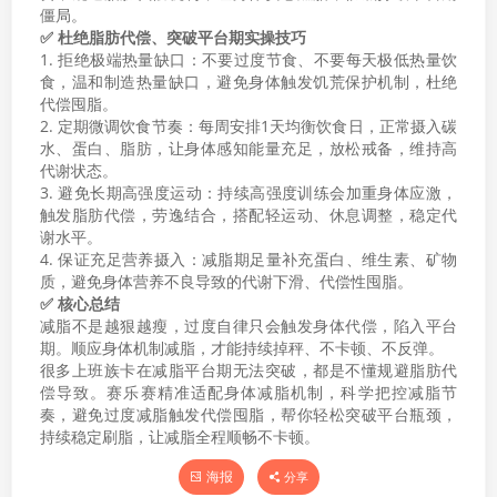
僵局。
✅ 杜绝脂肪代偿、突破平台期实操技巧
1. 拒绝极端热量缺口：不要过度节食、不要每天极低热量饮
食，温和制造热量缺口，避免身体触发饥荒保护机制，杜绝
代偿囤脂。
2. 定期微调饮食节奏：每周安排1天均衡饮食日，正常摄入碳
水、蛋白、脂肪，让身体感知能量充足，放松戒备，维持高
代谢状态。
3. 避免长期高强度运动：持续高强度训练会加重身体应激，
触发脂肪代偿，劳逸结合，搭配轻运动、休息调整，稳定代
谢水平。
4. 保证充足营养摄入：减脂期足量补充蛋白、维生素、矿物
质，避免身体营养不良导致的代谢下滑、代偿性囤脂。
✅ 核心总结
减脂不是越狠越瘦，过度自律只会触发身体代偿，陷入平台
期。顺应身体机制减脂，才能持续掉秤、不卡顿、不反弹。
很多上班族卡在减脂平台期无法突破，都是不懂规避脂肪代
偿导致。赛乐赛精准适配身体减脂机制，科学把控减脂节
奏，避免过度减脂触发代偿囤脂，帮你轻松突破平台瓶颈，
持续稳定刷脂，让减脂全程顺畅不卡顿。
海报
分享