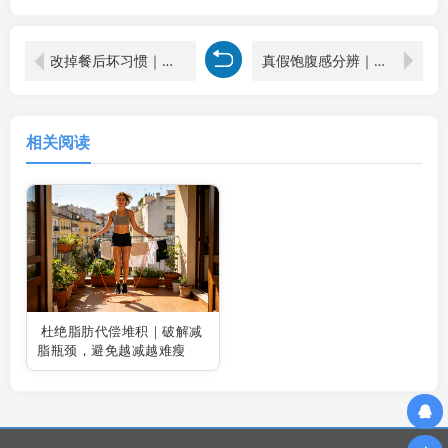
改掉餐后坏习惯｜阻断脂肪堆积，比运动节食更管用
真假饱腹感分辨｜避开假性饱腹，杜绝虚假长胖信号
相关阅读
杜绝脂肪代偿堆积｜破解减
脂瓶颈，避免越减越难瘦