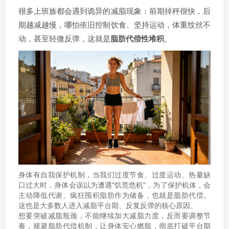
很多上班族都会遇到诡异的减脂现象：前期掉秤很快，后
期越减越慢，哪怕依旧控制饮食、坚持运动，体重纹丝不
动，甚至轻微反弹，这就是
脂肪代偿性堆积
。
身体有自我保护机制，当我们过度节食、过度运动、热量缺
口过大时，身体会误以为遭遇“饥荒危机”，为了保护机体，会
主动降低代谢、疯狂囤积脂肪作为储备，也就是脂肪代偿。
这也是大多数人进入减脂平台期、反复反弹的核心原因。
想要突破减脂瓶颈，不能继续加大减脂力度，反而要调整节
奏，规避脂肪代偿机制，让身体安心燃脂，彻底打破平台期