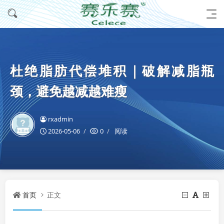
杜绝脂肪代偿堆积｜破解减脂瓶
颈，避免越减越难瘦
rxadmin
2026-05-06
0
阅读
首页
正文