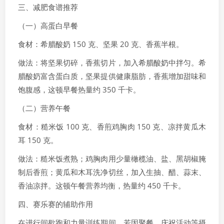
三、减肥食谱推荐
（一）高蛋白早餐
食材：希腊酸奶 150 克、坚果 20 克、香蕉半根。
做法：将坚果切碎，香蕉切片，加入希腊酸奶中拌匀。希
腊酸奶富含蛋白质，坚果提供健康脂肪，香蕉增加甜味和
饱腹感，这顿早餐热量约 350 千卡。
（二）营养午餐
食材：糙米饭 100 克、香煎鸡胸肉 150 克、凉拌黄瓜木
耳 150 克。
做法：糙米饭煮熟；鸡胸肉用少量橄榄油、盐、黑胡椒腌
制后香煎；黄瓜和木耳洗净切丝，加入生抽、醋、蒜末、
香油凉拌。这顿午餐营养均衡，热量约 450 千卡。
四、赛乐赛的辅助作用
在进行间歇跑和力量训练期间，若因聚餐、庆祝活动等摄